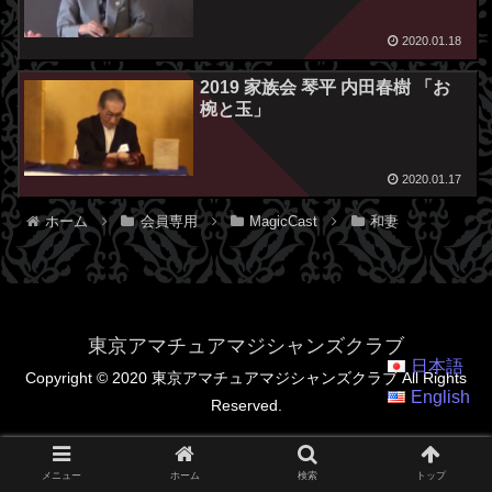
2020.01.18
2019 家族会 琴平 内田春樹 「お
椀と玉」
2020.01.17
ホーム
会員専用
MagicCast
和妻
東京アマチュアマジシャンズクラブ
日本語
Copyright © 2020 東京アマチュアマジシャンズクラブ All Rights
English
Reserved.
メニュー
ホーム
検索
トップ