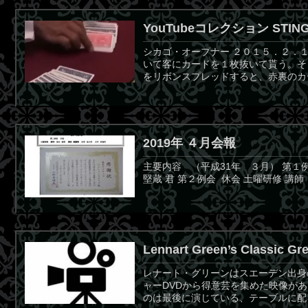
YouTubeコレクション STI
シカゴ・オープナー ２０１５．２．１
いて客にカードを１枚抜いて貰う。そ
をリボンスプレッドすると、赤裏のカー
2019年 ４月会報
主要内容 （平成31年 ３月） 第１例会
堅蔵 君 第２例会 休会 土曜研修 講師：
Lennart Green’s Classic Gre
レナート・グリーンはスエーデン出身
ャーDVDから得意芸を集めた映像が
のは最後に演じている、テーブルに配 