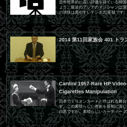
近年世界的に高い評価を得ている韓国
ょう。最近のアジアのマジシャンは演
の演技は見やすいテンポの演 技です。
2014 第11回家族会 401 ト
Cardini 1957-Rare HP Video-
Cigarettes Manipulation
日本でミリオンカードと呼ばれる舞台奇術はF
す。この素晴らしい奇術を最初に演じ
白黒ですが、素晴らしいカーディー の舞