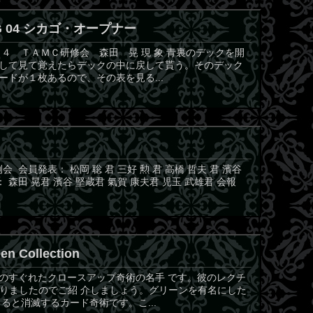
NG 04 シカゴ・オープナー
４ ＴＡＭＣ研修会 森田 晃 現 象 青裏のデックを開
して見て覚えたらデックの中に戻して貰う。そのデック
ドが１枚あるので、その表を見る...
 会員発表： 松岡 聡 君 三好 勲 君 高橋 哲夫 君 濱谷
 森田 晃君 濱谷 堅蔵君 氣賀 康夫君 児玉 武雄君 会報
en Collection
のすぐれたクロースアップ奇術の名手 です。彼のレクチ
ありましたのでご紹 介しましょう。グリーンを有名にした
ると消滅するカード奇術です。こ...