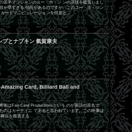
の若手マジシャンのユー・ホ・ジ ンの演技を鑑賞しまし
技が早すぎる 傾向があるのですが、このユー・ホ・ジン
カードマニピュレーションを得意と...
ランプとナプキン 氣賀康夫
Amazing Card, Billiard Ball and
an Card Productionsという のが英語の原名で
たのはカーディニ であると言われています。この映像は
台を鑑賞する...