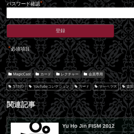
*
パスワード確認
*
必須項目
MagicCast
カード
レクチャー
会員専用
STING
YouTubeコレクション
カード
マーベラス
森田
関連記事
Yu Ho Jin FISM 2012