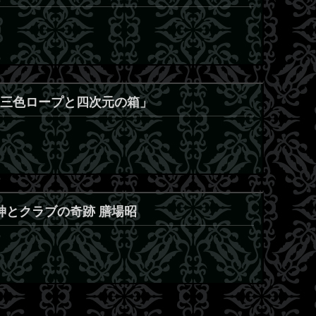
之 「三色ロープと四次元の箱」
太陽神とクラブの奇跡 膳場昭