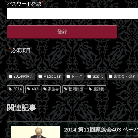
*
パスワード確認
*
必須項目
2014家族会
MagicCast
トーク
家族会
家族会・発表
2014
403
家族会
松岡尚登
腹話術
関連記事
2014 第11回家族会403 ペ