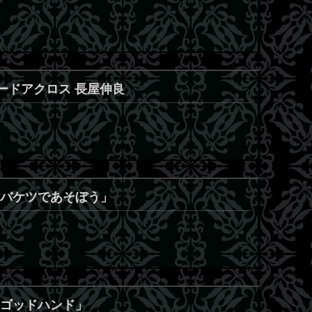
 カードアクロス 長屋伸良
 「バケツであそぼう」
 「ゴッドハンド」