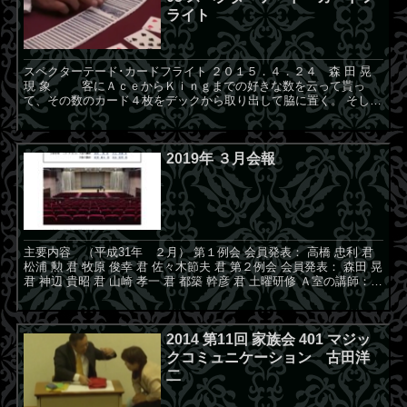
ライト
スペクターテード･カードフライト ２０１５．４．２４ 森 田 晃
現 象 客にＡｃｅからＫｉｎｇまでの好きな数を云って貰っ
て、その数のカード４枚をデックから取り出して脇に置く。 そして
客にデックの残りからもう１枚好きなカードを選んで貰...
2019年 ３月会報
主要内容 （平成31年 ２月） 第１例会 会員発表： 高橋 忠利 君
松浦 勲 君 牧原 俊幸 君 佐々木節夫 君 第２例会 会員発表： 森田 晃
君 神辺 貴昭 君 山崎 孝一 君 都築 幹彦 君 土曜研修 Ａ室の講師：
森田 晃 君 児...
2014 第11回 家族会 401 マジッ
クコミュニケーション 古田洋
二