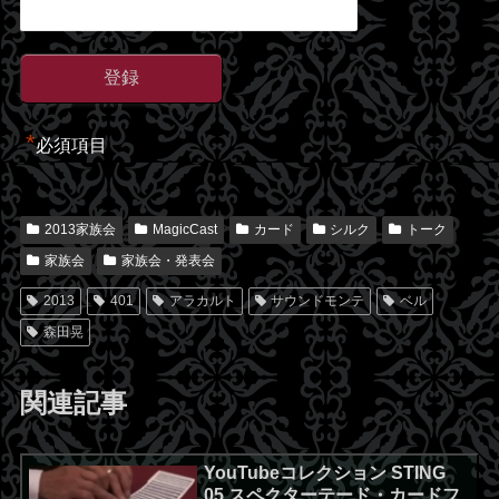
*
必須項目
2013家族会
MagicCast
カード
シルク
トーク
家族会
家族会・発表会
2013
401
アラカルト
サウンドモンテ
ベル
森田晃
関連記事
YouTubeコレクション STING
05 スペクターテード・カードフ