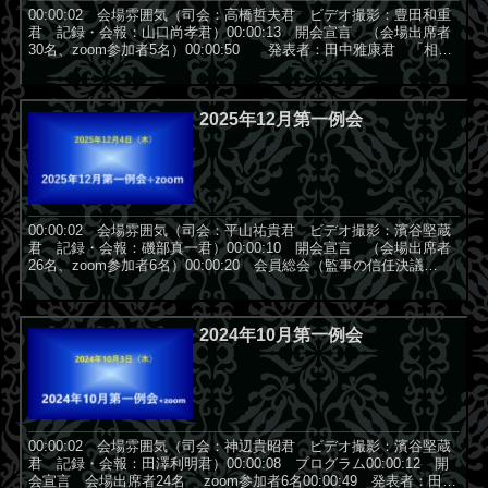
00:00:02 会場雰囲気（司会：高橋哲夫君 ビデオ撮影：豊田和重
君 記録・会報：山口尚孝君）00:00:13 開会宣言 （会場出席者
30名、zoom参加者5名）00:00:50 発表者：田中雅康君 「相良
武雄（I love you）の...
2025年12月第一例会
00:00:02 会場雰囲気（司会：平山祐貴君 ビデオ撮影：濱谷堅蔵
君 記録・会報：磯部真一君）00:00:10 開会宣言 （会場出席者
26名、zoom参加者6名）00:00:20 会員総会（監事の信任決議
他） 八田会長、梶田幹...
2024年10月第一例会
00:00:02 会場雰囲気（司会：神辺貴昭君 ビデオ撮影：濱谷堅蔵
君 記録・会報：田澤利明君）00:00:08 プログラム00:00:12 開
会宣言 会場出席者24名 zoom参加者6名00:00:49 発表者：田澤