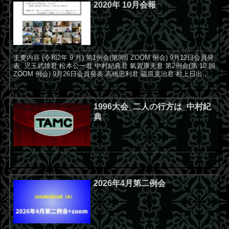
2020年 10月会報
主要内容 (令和2年 9 月) 第1例会(第9回 ZOOM 例会) 9月12日会員発
表: 児玉武雄君 松本公一君 中村紀典君 氣賀康夫君 第2例会(第 10 回
ZOOM 例会) 9月26日会員発表:高橋忠利君 蔵原克治君 村上日出夫
君 氣...
1996大会_二人の行方は_中村紀
典
2026年4月第二例会