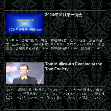
ンロード 2020年we...
2024年10月第一例会
00:00:02 会場雰囲気（司会：神辺貴昭君 ビデオ撮影：濱谷堅蔵
君 記録・会報：田澤利明君）00:00:08 プログラム00:00:12 開会
宣言 会場出席者24名 zoom参加者6名00:00:49 発表者：田澤利
明君 ロープと...
Tom Mullica-An Evening at the
Tom Foolery
タバコの異様な芸で世界的に知られるトム・マリカの演技をご鑑賞
くださ い。児玉武雄さんとは「タンギング(タバコを口の中に隠す技
法)をこういう コメディーに使って欲しくないね」と話あっています
が、理屈なしに笑える舞 台です。マリカはこのタバコ芸...