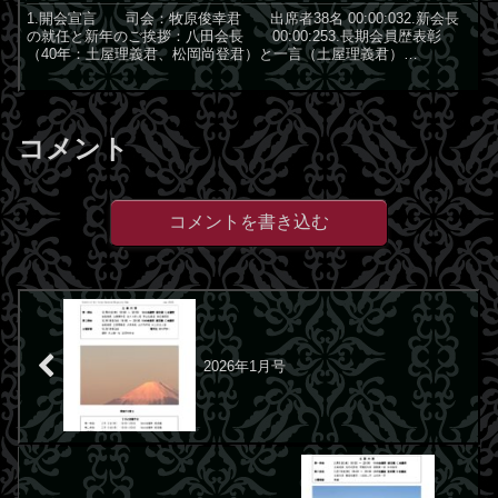
1.開会宣言 司会：牧原俊幸君 出席者38名 00:00:032.新会長
の就任と新年のご挨拶：八田会長 00:00:253.長期会員歴表彰
（40年：土屋理義君、松岡尚登君）と一言（土屋理義君）
00:05:104.特別功労賞表彰（石崎健...
コメント
コメントを書き込む
2026年1月号