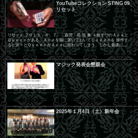
YouTubeコレクション STING 09
リセット
リセット ２０１５．４．７ 森田 晃 現 象 ４枚ずつのＡｃｅと
Ｑｕｅｅｎがある。Ａｃｅを脇に置いておいてＱｕｅｅｎを 操作す
ると次々とＱｕｅｅｎがＡｃｅに変わってしまう。しかし最後にリ
セット のボタンを押すと全部が元のＱｕｅｅｎに戻る。...
マジック発表会懇親会
2025年１月4日（土）新年会