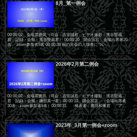
8月‗第一例会
00:00:02 会場雰囲気（司会：吉室誠君 ビデオ撮影：濱谷堅蔵
君 記録・会報：濱谷堅蔵君） 00:00:20 開会宣言 会場出席者20
名 zoom参加者5名 00:00:38 秋の大会の入場券につい
て 大会委員長 ...
2026年2月第二例会
00:00:02 会場雰囲気（司会：吉室誠君 ビデオ撮影：濱谷堅蔵
君 記録・会報：磯部真一君）00:00:12 開会宣言 （会場出席者
30名、zoom参加者5名）00:00:31 発表者：豊田和重君 「アピ
ケンとバニケンのマジック披露」 ...
2023年_3月第一例会+zoom