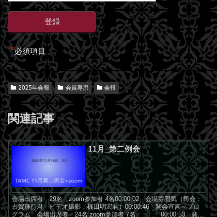
*
必須項目
2025年会報
会員専用
会報
関連記事
11月_第二例会
会場出席者 29名 zoom参加者 4名00:00:02 会場雰囲気（司会：
古賀輝行君 ビデオ撮影：梶田明宏君）00:00:46 開会宣言～プロ
グラム 会場出席者 24名 zoom参加者 7名 00:00:53 発表