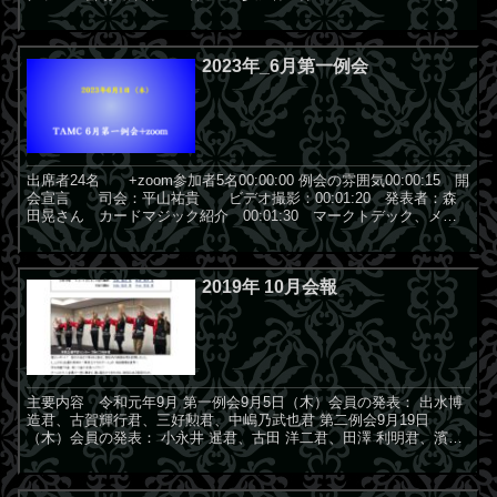
者：松岡聡君 「近...
2023年_6月第一例会
出席者24名 +zoom参加者5名00:00:00 例会の雰囲気00:00:15 開
会宣言 司会：平山祐貴 ビデオ撮影：00:01:20 発表者：森
田晃さん カードマジック紹介 00:01:30 マークトデック、メイ
トカード、ハイパー...
2019年 10月会報
主要内容 令和元年9月 第一例会9月5日（木）会員の発表： 出水博
造君、古賀輝行君、三好勲君、中嶋乃武也君 第二例会9月19日
（木）会員の発表： 小永井 暹君、古田 洋二君、田澤 利明君、濱
谷 堅蔵君 土曜研修9月14日（土） Ａ室の講師：...