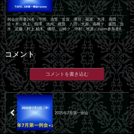
例会出席者24名（守岡、吉室、古賀、濱谷、蔵原、大澤、長田、
佐々木、井上、田澤、池内、梶田、八田、大原、高橋テ、森田、出
水、近藤、村上,柏木、磯部、山崎ク、中村、牧原）zoom参加者6名
（石崎、犬竹、佐治、高橋タ、土屋、児玉） 00:00...
コメント
コメントを書き込む
2025年7月第一例会