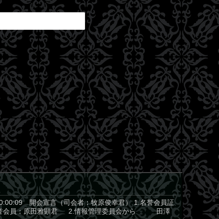
00:00:09 開会宣言（司会者：牧原俊幸君） 1.名誉会員証
 名誉会員：原田雅顕君 2.情報管理委員会から 田澤