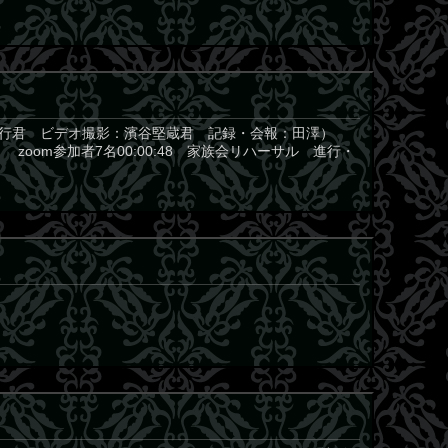
古賀輝行君 ビデオ撮影：濱谷堅蔵君 記録・会報：田澤）
名 zoom参加者7名00:00:48 家族会リハーサル 進行・