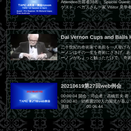
Attendee出席者38名： Special Guest:M
ゲスト：ベガスさん一家 Visitor 見学者：3
Dai Vernon Cups and Balls 
二十世紀の奇術家で名前を一人挙げろと言
ーノンはその一生を奇術にささげ、あ
ーノンがちょっと触っただけで、 奇術
20210619第27回web例会
00:00:04 開会：司会者：高橋哲夫
00:00:40 幼稚園200人の園児
演技 00:06:44...