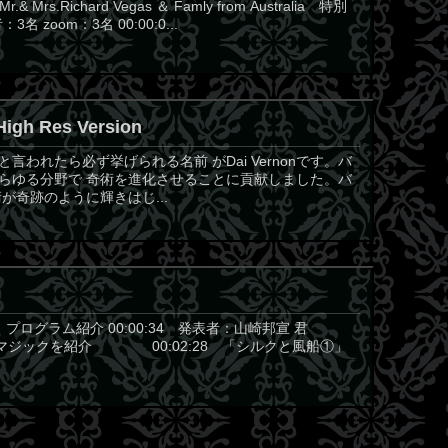
r.& Mrs.Richard Vegas ＆ Famly from Australia 特別
名 zoom：3名 00:00:0...
High Res Version
われたら必ず挙げられる名前 がDai Vernonです。バ
らゆる分野で 奇術を進化させることに貢献しました。バ
が奇跡のように輝きはじ...
 君 プログラム紹介 00:00:34 発表者：山崎邦宣 君
が喜ぶマジックを紹介 00:02:28 「シルクと風船①」