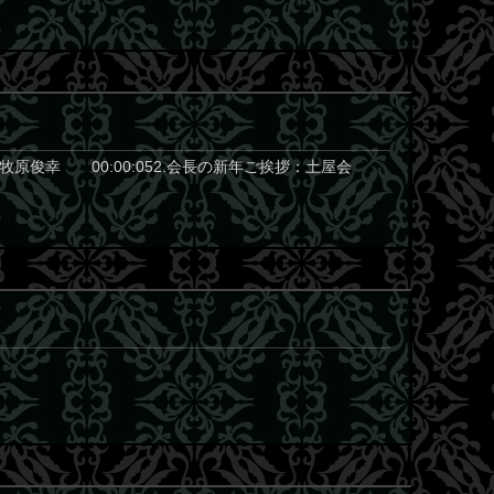
牧原俊幸 00:00:052.会長の新年ご挨拶：土屋会