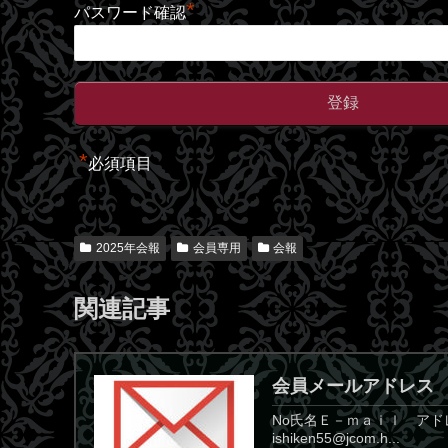
*
パスワード確認
*
必須項目
2025年会報
会員専用
会報
関連記事
会員メールアドレス
No氏名Ｅ－ｍａｉｌ アドレス備考1青
ishiken55@jcom.h...