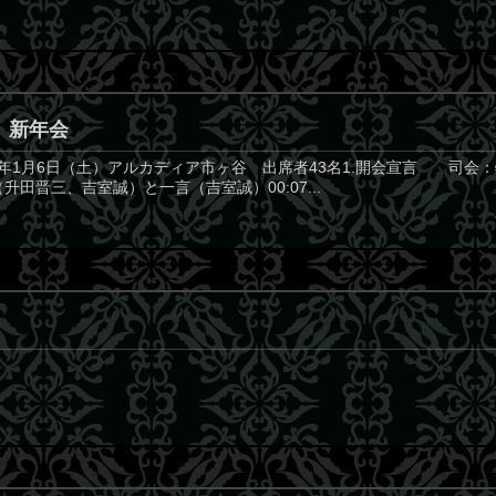
）新年会
024年1月6日（土）アルカディア市ヶ谷 出席者43名1.開会宣言 司会：
彰（升田晋三、吉室誠）と一言（吉室誠）00:07...