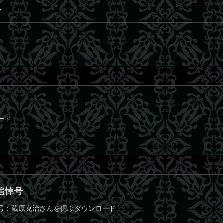
て
ロード
の追悼号
特集号：蔵原克治さんを偲ぶダウンロード