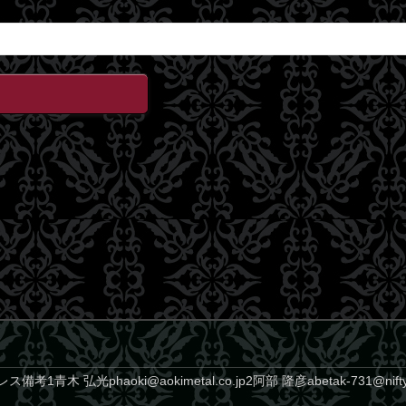
木 弘光phaoki@aokimetal.co.jp2阿部 隆彦abetak-731@nifty