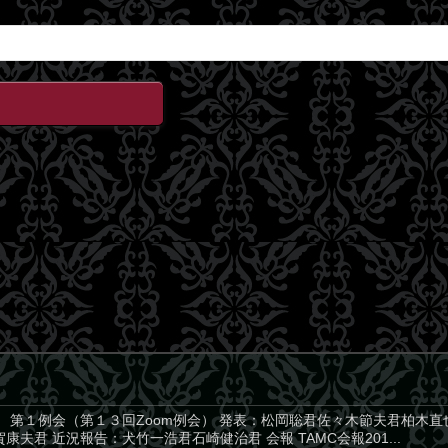
 第１例会（第１３回Zoom例会） 発表：松岡聡君佐々木節夫君柏木直也
夫君 近況報告：犬竹一浩君石崎健治君 会報 TAMC会報201...