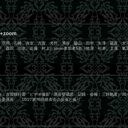
+zoom
﨑コ、守岡、石崎、吉室、古賀、犬竹、濱谷、脇山、田中、矢澤、蔵原、
、森田、出水、近藤、村上）zoom参加者5名（牧原、松本、土屋、氣賀、
（司会：古賀輝行君 ビデオ撮影：濱谷堅蔵君 記録・会報：三好勉君）00:0
会委員長 「10/27第76回発表会の反省と振り...