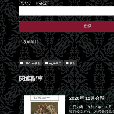
*
パスワード確認
*
必須項目
2023年会報
会員専用
会報
関連記事
2020年 12月会報
主要内容（令和２年１１月）
牧原俊幸君佐々木節夫君氣賀康