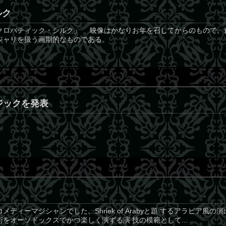
ルク
クロバティック・シルク」 映像はかなりお年を召してからのもので、
ジャリを扱う画期的なものである。
マジックを発表
ディーマジシャンでした。Shriek of Arabyと題 するアラビア風
をオーソドックスでかつ楽しく演ずる演 技の模範として...