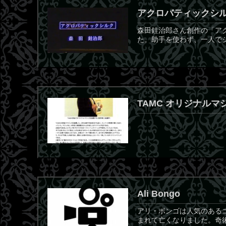
アクロバティックシ
森田銈治郎さん創作の「ア
た。助手を使わず、一人で
TAMC オリジナル
Ali Bongo
アリ・ボンゴは人気のあるコメ
まれて亡くなりました。奇術