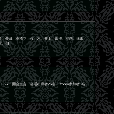
大澤、長田、高橋マ、佐々木、井上、田澤、池内、梶田、
柏...
0:27 開会宣言 会場出席者25名 zoom参加者5名