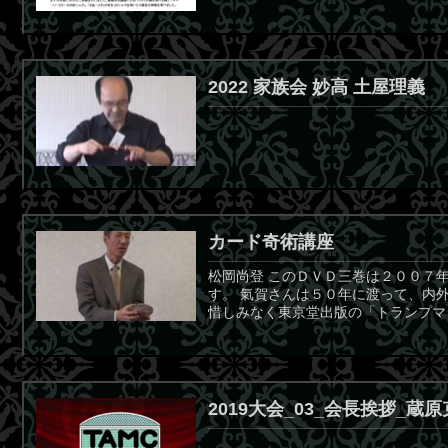
2022 家族会 妙高 土屋理義
カード奇術講座
松岡尚登 このＤＶＤ三巻は２００７
す。 氣賀さんは５０年に渡って、内
惜しみなく東京堂出版の「トランプマジ
2019大会_03_会長挨拶_蔵