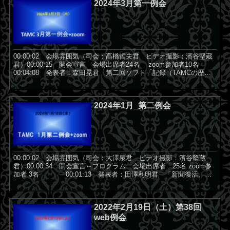
2024年3月第一例会
00:00:02 会場雰囲気（司会：高橋哲夫君 ビデオ撮影：濱谷堅蔵
君）00:00:15 開会宣言 会場出席者24名 zoom参加者10名
00:04:08 発表者：森田晃君 第二回ソフト「記録（TAMCの歴
史）」について紹介 00:0...
2024年1月_第二例会
00:00:02 会場雰囲気（司会：大澤泉君 ビデオ撮影：濱谷堅蔵
君）00:00:34 開会宣言～プログラム 会場出席者 25名 zoom参
加者 3名 00:01:13 発表者：田澤利明君 「新聞復活、ポ
スター復活の演技・解説」 0...
2022年2月19日（土）第38回
web例会