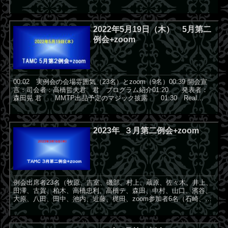
グ掛けの紹介 16:...
2022年5月19日（木） 5月第二
例会+zoom
00:02 実例会の会場雰囲気（23名）とzoom（9名）00:39 開会宣
言：司会者：高橋哲夫君 君 プログラム紹介01:20 発表者：
森田晃 君 MMTP出品予定のマジック披露 01:30 Real
Danger 演技と解説（客3...
2023年_３月第二例会+zoom
例会出席者23名（牧原、吉室、磯部、村上、蔵原、佐々木、井上、
田澤、古賀、柏木、高橋忠利、高橋テ、森田、中村、山口、濱谷、
大原、八田、田中、池内、近藤、梶田、zoom参加者6名（石崎、佐
治、土屋、児玉、松本、氣賀）00:00:02 開会宣言...