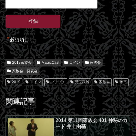
*
必須項目
2019家族会
MagicCast
コイン
家族会
家族会・発表会
2019
コイン
プチプチ
児玉武雄
家族会
琴平
関連記事
2014 第11回家族会 401 神秘のカ
ード 井上由基