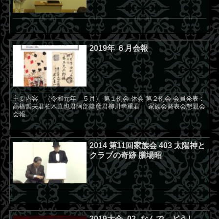
2019年 ６月会報
主要内容 （令和元年 ５月） 第１例会 休会 第２例会 会員発表：
高橋哲夫君柏木直也君阿部隆彦君柳川幸重君 家族会発表会懇親会
会報
2014 第11回家族会 403 太陽神と
クラブの奇跡 膳場昭
2019大会_02_なんで、どうし