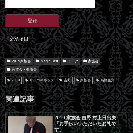
*
必須項目
2019家族会
MagicCast
トーク
家族会
家族会・発表会
2019
サイコキネシス
吉野
家族会
髙橋雅洋
関連記事
2019 家族会 吉野 村上日出夫
「お手伝いいただいたお礼で
す」