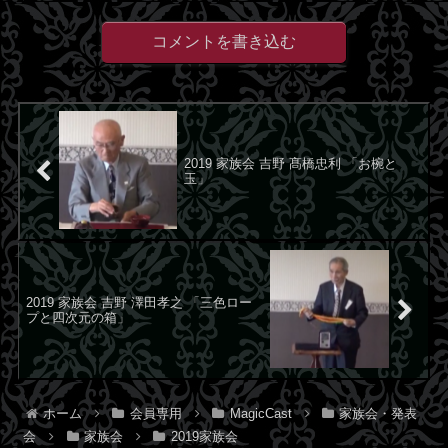
コメントを書き込む
2019 家族会 吉野 髙橋忠利 「お椀と
玉」
2019 家族会 吉野 澤田孝之 「三色ロー
プと四次元の箱」
ホーム
会員専用
MagicCast
家族会・発表
会
家族会
2019家族会