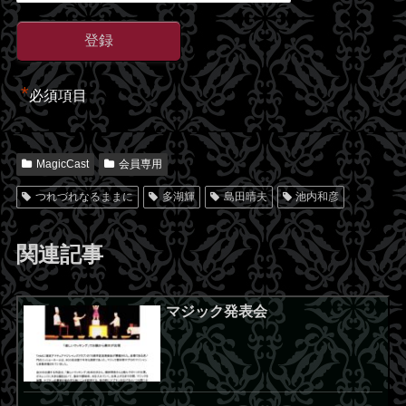
*
必須項目
MagicCast
会員専用
つれづれなるままに
多湖輝
島田晴夫
池内和彦
関連記事
マジック発表会